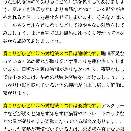
った筋肉を温めてあげることで血流を良くしてあげましょ
う。夏場でも冷房などにより首筋などの出ている部分が冷
やされると肩こりを悪化させてしまいます。そんな方はス
トールやタオルを首に巻くなどして冷やさない対策をして
みましょう。また自宅ではお風呂にゆっくり浸かって体を
芯から温めてあげましょう。
肩こりがひどい時の対処法３つ目は睡眠です。
睡眠不足な
っていると体の疲れが取り切れず肩こりを悪化させてしま
います。日頃から睡眠時間が足りなかったり、夜更かしし
て寝不足の日は、早めの就寝や昼寝を心がけましょう。し
っかり睡眠が取れていると体の機能が向上し肩こり解消に
繋がります。
肩こりがひどい時の対処法４つ目は姿勢です。
デスクワー
クなどが続くと知らず知らずに猫背やストレートネックな
どの肩が凝りやすい姿勢になっている場合があります。こ
ういった姿勢が習慣づいている人はこの姿勢を直せない限