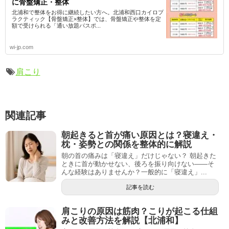
に骨盤矯正・整体
北浦和で整体をお得に継続したい方へ。北浦和西口カイロプ
ラクティック【骨盤矯正×整体】では、骨盤矯正や整体を定
額で受けられる「通い放題パスポ...
wi-jp.com
肩こり
関連記事
朝起きると首が痛い原因とは？寝違え・
枕・姿勢との関係を整体的に解説
朝の首の痛みは「寝違え」だけじゃない？ 朝起きた
ときに首が動かせない、後ろを振り向けない――そ
んな経験はありませんか？一般的に「寝違え」...
記事を読む
肩こりの原因は筋肉？こりが起こる仕組
みと改善方法を解説【北浦和】