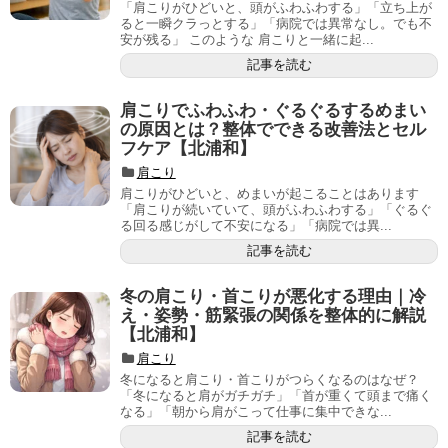
「肩こりがひどいと、頭がふわふわする」「立ち上が
ると一瞬クラっとする」「病院では異常なし。でも不
安が残る」 このような 肩こりと一緒に起...
記事を読む
肩こりでふわふわ・ぐるぐるするめまい
の原因とは？整体でできる改善法とセル
フケア【北浦和】
肩こり
肩こりがひどいと、めまいが起こることはあります
「肩こりが続いていて、頭がふわふわする」「ぐるぐ
る回る感じがして不安になる」「病院では異...
記事を読む
冬の肩こり・首こりが悪化する理由｜冷
え・姿勢・筋緊張の関係を整体的に解説
【北浦和】
肩こり
冬になると肩こり・首こりがつらくなるのはなぜ？
「冬になると肩がガチガチ」「首が重くて頭まで痛く
なる」「朝から肩がこって仕事に集中できな...
記事を読む