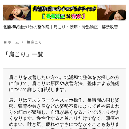
北浦和駅徒歩1分の整体院｜肩こり・腰痛・骨盤矯正・姿勢改善
ホーム
肩こり
「
肩こり
」
一覧
肩こりを改善したい方へ。北浦和で整体をお探しの方
に向けて、肩こりの原因や改善方法、整体による施術
について詳しく解説します。
肩こりはデスクワークやスマホ操作、長時間の同じ姿
勢、猫背や巻き肩などの姿勢不良によって首や肩まわ
りの筋肉が緊張し、血流が悪くなることで起こりやす
くなります。慢性化すると首こりだけでなく、頭痛や
めまい、吐き気、疲れやすさにつながることもありま