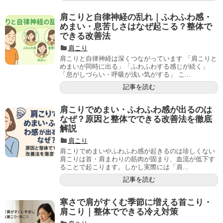
肩こりと自律神経の乱れ｜ふわふわ感・
めまい・息苦しさはなぜ起こる？整体で
できる改善法
肩こり
肩こりと自律神経は深くつながっています 「肩こりと
めまいが同時に出る」「ふわふわする感じが続く」
「息がしづらい・呼吸が浅い気がする」 こ...
記事を読む
肩こりでめまい・ふわふわ感が出るのは
なぜ？原因と整体でできる改善法を徹底
解説
肩こり
肩こりでめまいやふわふわ感が起きるのは珍しくない
肩こりは首・肩まわりの筋肉が固まり、血流が低下す
ることで起こります。しかし実際には「肩...
記事を読む
寒さで肩がすくむ季節に増える首こり・
肩こり｜整体でできる冷え対策