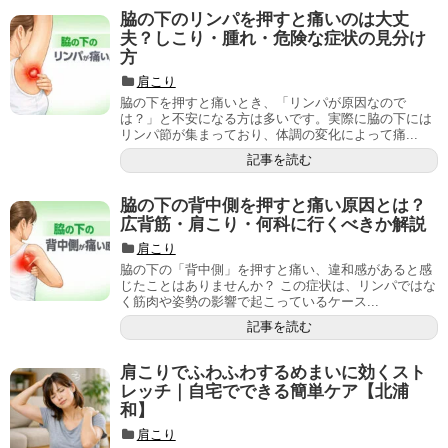
脇の下のリンパを押すと痛いのは大丈
夫？しこり・腫れ・危険な症状の見分け
方
肩こり
脇の下を押すと痛いとき、「リンパが原因なので
は？」と不安になる方は多いです。実際に脇の下には
リンパ節が集まっており、体調の変化によって痛...
記事を読む
脇の下の背中側を押すと痛い原因とは？
広背筋・肩こり・何科に行くべきか解説
肩こり
脇の下の「背中側」を押すと痛い、違和感があると感
じたことはありませんか？ この症状は、リンパではな
く筋肉や姿勢の影響で起こっているケース...
記事を読む
肩こりでふわふわするめまいに効くスト
レッチ｜自宅でできる簡単ケア【北浦
和】
肩こり