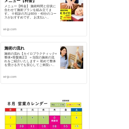
メニュー【料金】
メニュー【料金】 施術時間と症状に
合わせて施術プランを組み立てま
す。 ※初診の方は60分・40分のコー
スがおすすめです。 お支払い...
wi-jp.com
施術の流れ
施術の流れ【カイロプラクティック×
整体×骨盤矯正】 ＝当院の施術の流
れをご紹介いたします＝ 初めて整体
を受ける方でも安心してご来院い...
wi-jp.com