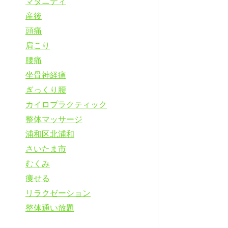
マタニティ
産後
頭痛
肩こり
腰痛
坐骨神経痛
ぎっくり腰
カイロプラクティック
整体マッサージ
浦和区北浦和
さいたま市
むくみ
痩せる
リラクゼーション
整体通い放題