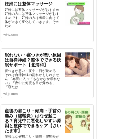
妊婦には整体マッサージ
妊婦には整体マッサージがおすすめ
妊婦の方には整体マッサージがおす
すめです。妊婦の方は出産に向けて
体が大きく変化していきます。その
ため...
wi-jp.com
眠れない・寝つきが悪い原因
は自律神経？整体でできる快
眠サポート【北浦和】
寝つきが悪い・夜中に目が覚める…
それは自律神経の乱れかもしれませ
ん 「布団に入ってもなかなか眠れな
い」「夜中に何度も目が覚める」
「寝たは...
wi-jp.com
産後の肩こり・頭痛・手首の
痛み（腱鞘炎）はなぜ起こ
る？育児中に悪化しやすい原
因と整体でできるケア【さい
たま市】
産後はなぜ肩こり・頭痛・腱鞘炎が