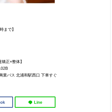
7時まで】
盤矯正×整体】
02B
際興業バス 北浦和駅西口 下車すぐ