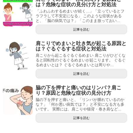
は？危険な症状の見分け方と対処法
「ふわふわするめまいが続く…」「立っているとフ
ラフラして不安定になる」 このような症状がある
と、「脳の病気では？」「このまま放っておい...
記事を読む
肩こりでめまいと吐き気が起こる原因と
は？ぐるぐるする症状と対処法
肩こりから起こるぐるぐるめまい 肩こりがひどくな
ると回転性のぐるぐるめまいが起こります。 ぐるぐ
るめまいとは？ ぐるぐるめまいとは周りや...
記事を読む
脇の下を押すと痛いのはリンパ？肩こ
り？原因と危険な症状の見分け方
脇の下を押すと痛いと、「リンパが腫れているのか
な？」「何か悪い病気では？」と不安になる方も多
いです。 実際には、肩こりや猫背・巻き肩など...
記事を読む