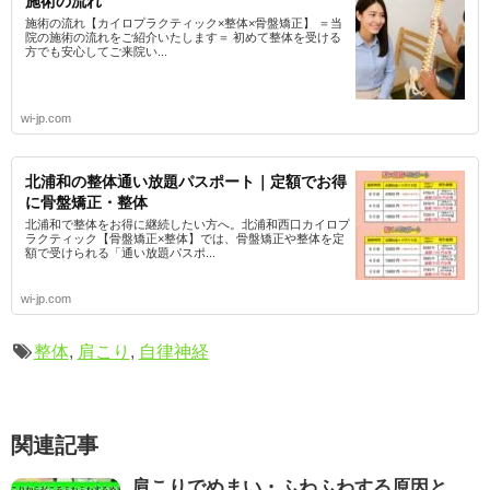
施術の流れ
施術の流れ【カイロプラクティック×整体×骨盤矯正】 ＝当
院の施術の流れをご紹介いたします＝ 初めて整体を受ける
方でも安心してご来院い...
wi-jp.com
北浦和の整体通い放題パスポート｜定額でお得
に骨盤矯正・整体
北浦和で整体をお得に継続したい方へ。北浦和西口カイロプ
ラクティック【骨盤矯正×整体】では、骨盤矯正や整体を定
額で受けられる「通い放題パスポ...
wi-jp.com
整体
,
肩こり
,
自律神経
関連記事
肩こりでめまい・ふわふわする原因と