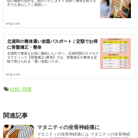
院の施術の流れをご紹介いたします＝ 初めて整体を受ける
方でも安心してご来院い...
wi-jp.com
北浦和の整体通い放題パスポート｜定額でお得
に骨盤矯正・整体
北浦和で整体をお得に継続したい方へ。北浦和西口カイロプ
ラクティック【骨盤矯正×整体】では、骨盤矯正や整体を定
額で受けられる「通い放題パスポ...
wi-jp.com
妊婦
,
頭痛
関連記事
マタニティの坐骨神経痛に
マタニティの坐骨神経痛には マタニティの坐骨神経