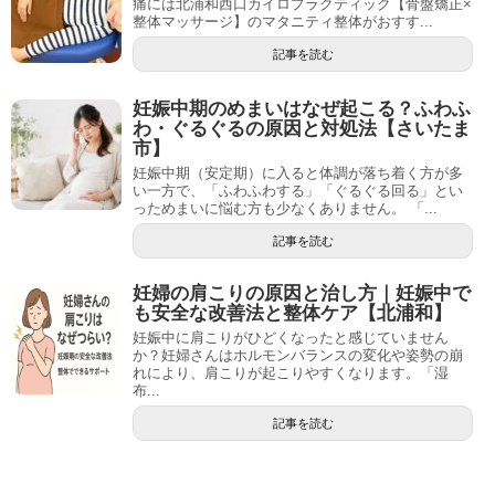
痛には北浦和西口カイロプラクティック【骨盤矯正×
整体マッサージ】のマタニティ整体がおすす...
記事を読む
妊娠中期のめまいはなぜ起こる？ふわふ
わ・ぐるぐるの原因と対処法【さいたま
市】
妊娠中期（安定期）に入ると体調が落ち着く方が多
い一方で、「ふわふわする」「ぐるぐる回る」とい
っためまいに悩む方も少なくありません。 「...
記事を読む
妊婦の肩こりの原因と治し方｜妊娠中で
も安全な改善法と整体ケア【北浦和】
妊娠中に肩こりがひどくなったと感じていません
か？妊婦さんはホルモンバランスの変化や姿勢の崩
れにより、肩こりが起こりやすくなります。「湿
布...
記事を読む